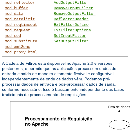
mod_reflector
AddOutputFilter
mod_buffer
RemoveInputFilter
mod_data
RemoveOutputFilter
mod_ratelimit
ReflectorHeader
mod_reqtimeout
ExtFilterDefine
mod_request
ExtFilterOptions
mod_sed
SetInputFilter
mod_substitute
SetOutputFilter
mod_xml2enc
mod_proxy_html
A Cadeia de Filtros está disponível no Apache 2.0 e versões
posteriores, e permite que as aplicações processem dados de
entrada e saída de maneira altamente flexível e configurável,
independentemente de onde os dados vêm. Podemos pré-
processar dados de entrada e pós-processar dados de saída,
conforme necessário. Isso é basicamente independente das fases
tradicionais de processamento de requisições.