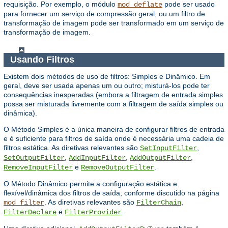
requisição. Por exemplo, o módulo
pode ser usado
mod_deflate
para fornecer um serviço de compressão geral, ou um filtro de
transformação de imagem pode ser transformado em um serviço de
transformação de imagem.
Usando Filtros
Existem dois métodos de uso de filtros: Simples e Dinâmico. Em
geral, deve ser usada apenas um ou outro; misturá-los pode ter
consequências inesperadas (embora a filtragem de entrada simples
possa ser misturada livremente com a filtragem de saída simples ou
dinâmica).
O Método Simples é a única maneira de configurar filtros de entrada
e é suficiente para filtros de saída onde é necessária uma cadeia de
filtros estática. As diretivas relevantes são
,
SetInputFilter
,
,
,
SetOutputFilter
AddInputFilter
AddOutputFilter
e
.
RemoveInputFilter
RemoveOutputFilter
O Método Dinâmico permite a configuração estática e
flexível/dinâmica dos filtros de saída, conforme discutido na página
. As diretivas relevantes são
,
mod_filter
FilterChain
e
.
FilterDeclare
FilterProvider