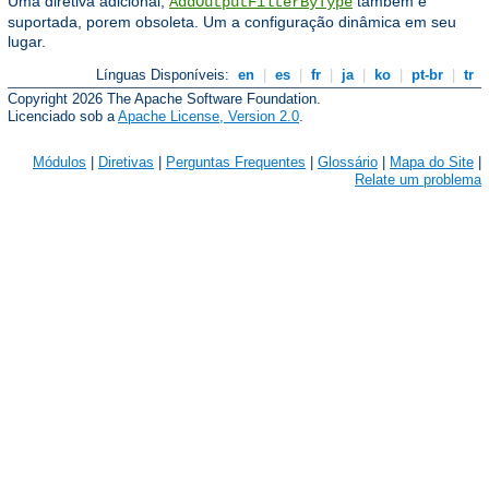
Uma diretiva adicional,
também é
AddOutputFilterByType
suportada, porem obsoleta. Um a configuração dinâmica em seu
lugar.
Línguas Disponíveis:
en
|
es
|
fr
|
ja
|
ko
|
pt-br
|
tr
Copyright 2026 The Apache Software Foundation.
Licenciado sob a
Apache License, Version 2.0
.
Módulos
|
Diretivas
|
Perguntas Frequentes
|
Glossário
|
Mapa do Site
|
Relate um problema