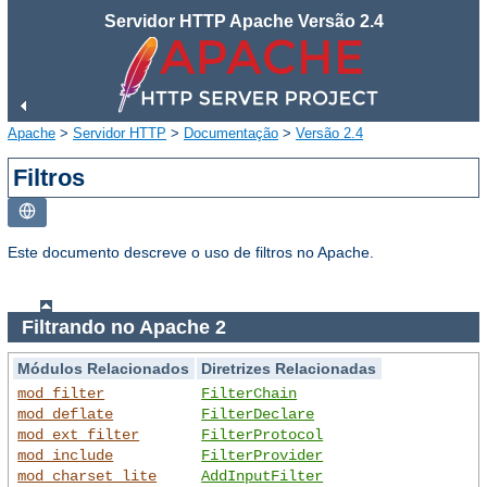
Servidor HTTP Apache Versão 2.4
Apache
>
Servidor HTTP
>
Documentação
>
Versão 2.4
Filtros
Este documento descreve o uso de filtros no Apache.
Filtrando no Apache 2
Módulos Relacionados
Diretrizes Relacionadas
mod_filter
FilterChain
mod_deflate
FilterDeclare
mod_ext_filter
FilterProtocol
mod_include
FilterProvider
mod_charset_lite
AddInputFilter